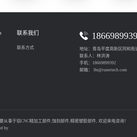
心
联系我们
186698993
联系方式
地址：青岛平度高新区同和街道
联系人：林洪涛
手机：18669899392
邮箱： lht@runertech.com
要从事于
铝CNC精加工部件
,
蚀刻部件
,
精密塑胶部件
, 欢迎来电咨询！
ed by