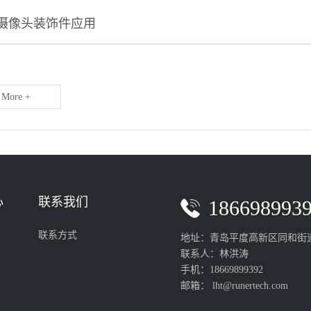
摄像头装饰件应用
More +
心
联系我们
186698993
联系方式
地址：青岛平度高新区同和街道
联系人：林洪涛
手机：18669899392
邮箱： lht@runertech.com